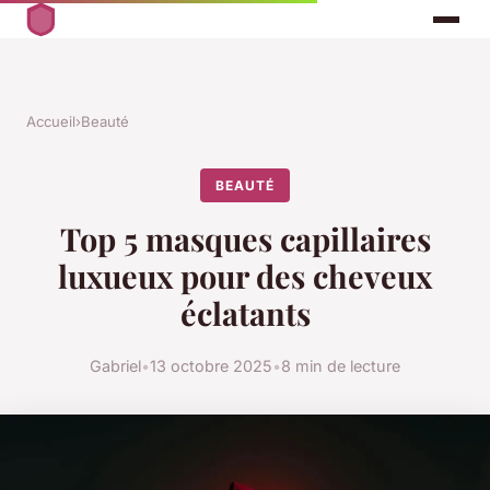
Accueil
›
Beauté
BEAUTÉ
Top 5 masques capillaires
luxueux pour des cheveux
éclatants
Gabriel
•
13 octobre 2025
•
8 min de lecture