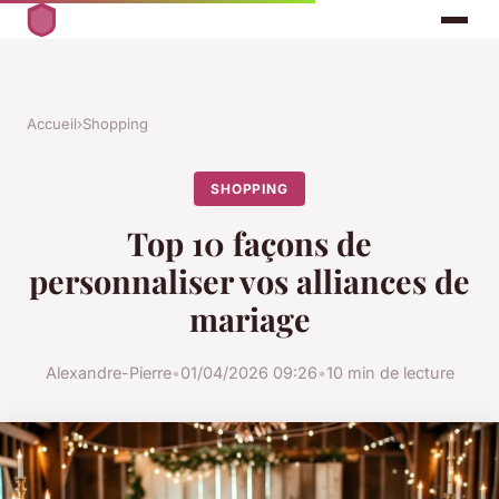
Accueil
›
Shopping
SHOPPING
Top 10 façons de
personnaliser vos alliances de
mariage
Alexandre-Pierre
•
01/04/2026 09:26
•
10 min de lecture